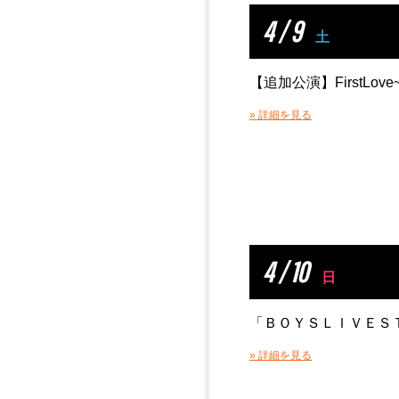
4 / 9
土
【追加公演】FirstLove~純
» 詳細を見る
4 / 10
日
「ＢＯＹＳＬＩＶＥＳＴ
» 詳細を見る