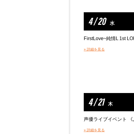
4 / 20
水
FirstLove~純情L 1st L
» 詳細を見る
4 / 21
木
声優ライブイベント 《ふ
» 詳細を見る