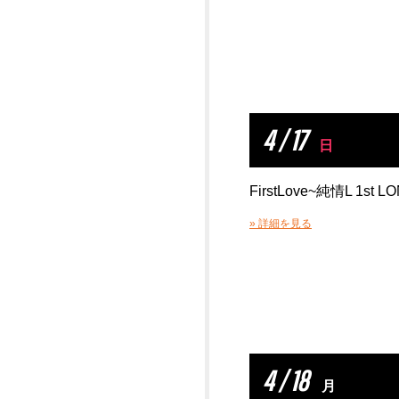
4 / 17
日
FirstLove~純情L 1st L
» 詳細を見る
4 / 18
月