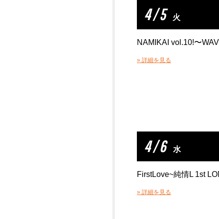
4 / 5
火
NAMIKAI vol.10!〜W
» 詳細を見る
4 / 6
水
FirstLove~純情L 1st L
» 詳細を見る