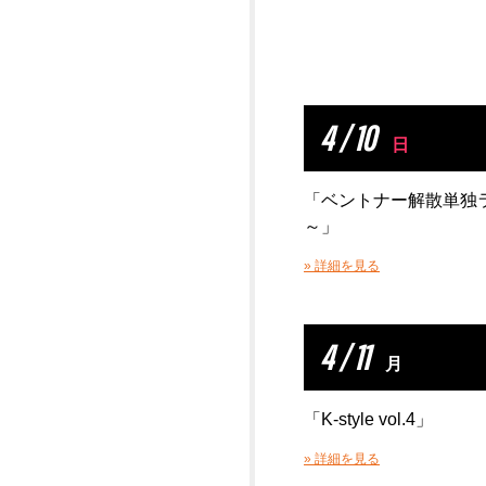
4 / 10
日
「ベントナー解散単独
～」
» 詳細を見る
4 / 11
月
「K-style vol.4」
» 詳細を見る