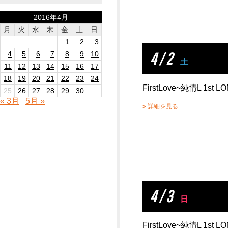
2016年4月
月
火
水
木
金
土
日
1
2
3
4 / 2
4
5
6
7
8
9
10
土
11
12
13
14
15
16
17
18
19
20
21
22
23
24
FirstLove~純情L 1st L
25
26
27
28
29
30
« 3月
5月 »
» 詳細を見る
4 / 3
日
FirstLove~純情L 1st L