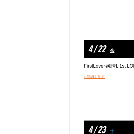
4 / 22
金
FirstLove~純情L 1st L
» 詳細を見る
4 / 23
土