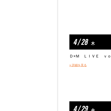
4 / 28
木
Ｄ×Ｍ ＬＩＶＥ ｖｏ
» 詳細を見る
4 / 29
金