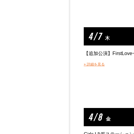
4 / 7
木
【追加公演】FirstLove~純
» 詳細を見る
4 / 8
金