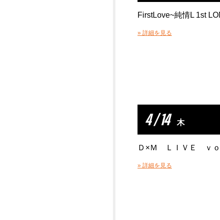
FirstLove~純情L 1st L
» 詳細を見る
4 / 14
木
Ｄ×Ｍ ＬＩＶＥ ｖｏ
» 詳細を見る