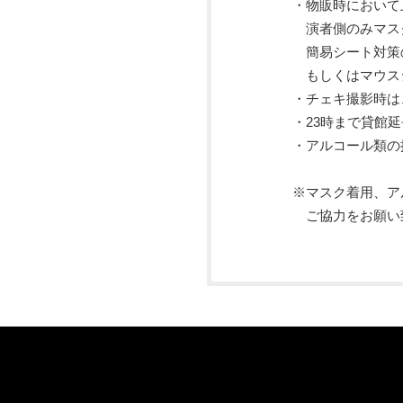
・物販時において上半身
演者側のみマスク無
簡易シート対策の場合は
もしくはマウスシー
・チェキ撮影時は、会話せ
・23時まで貸館延長可
・アルコール類の提供再開
※マスク着用、アルコール
ご協力をお願い致