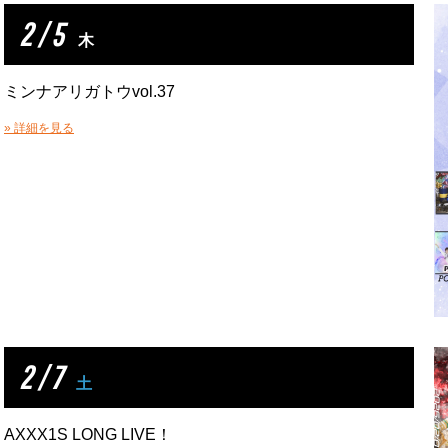
2 / 5
木
ミンナアリガトウvol.37
» 詳細を見る
2 / 7
土
AXXX1S LONG LIVE！