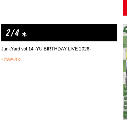
2 / 4
水
JunkYard vol.14 -YU BIRTHDAY LIVE 2026-
» 詳細を見る