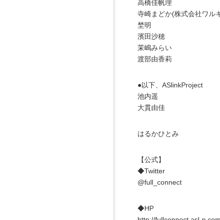
高橋佳帆理
寺崎まどか(株式会社ワル
埜明
濱田沙穂
茉嶋みらい
渡部由香莉
●以下、ASlinkProject
池内遥
大貫由佳
はるかひとみ
【公式】
◆Twitter
@full_connect
◆HP
http://fullconnect.asl-p.com