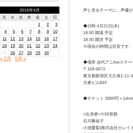
2016年4月
声と音をテーマに、声優が
月
火
水
木
金
土
日
1
2
3
◆日時 4月21日(木)
4
5
6
7
8
9
10
18:00 開場 予定
11
12
13
14
15
16
17
18:30 開演 予定
18
19
20
21
22
23
24
※現在の時間は目安です。
25
26
27
28
29
30
« 3月
5月 »
◆場所 @代アニliveステ
〒169-0072
東京都新宿区大久保1-11-3
大東ビルB1F
◆チケット 3000円＋1drin
<出演者>※50音順
石川舞祐子
小池愛梨(株式会社カレイ