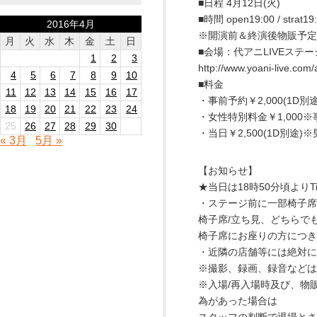
■日程 4月12日(火)
■時間 open19:00 / strat19
2016年4月
※開演前＆終演後物販予定
月
火
水
木
金
土
日
■会場：代アニLIVEステ
1
2
3
http://www.yoani-live.com/
4
5
6
7
8
9
10
■料金
11
12
13
14
15
16
17
・事前予約￥2,000(1D別途
18
19
20
21
22
23
24
・女性特別料金￥1,000
25
26
27
28
29
30
・当日￥2,500(1D別途)
« 3月
5月 »
【お知らせ】
★当日は18時50分頃より
・ステージ前に一部椅子席
椅子席/立ち見、どちらで
椅子席にお座りの方につき
・近隣の店舗等には絶対に
※撮影、録画、録音などは
※入場/再入場時及び、物
為があった場合は