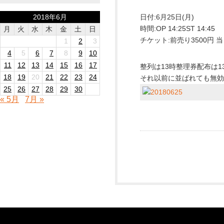
2018年6月
日付:6月25日(月)
時間:OP 14:25ST 14:45
月
火
水
木
金
土
日
チケット:前売り3500円 当日
1
2
3
4
5
6
7
8
9
10
11
12
13
14
15
16
17
整列は13時整理券配布は13
18
19
20
21
22
23
24
それ以前に並ばれても無
25
26
27
28
29
30
« 5月
7月 »