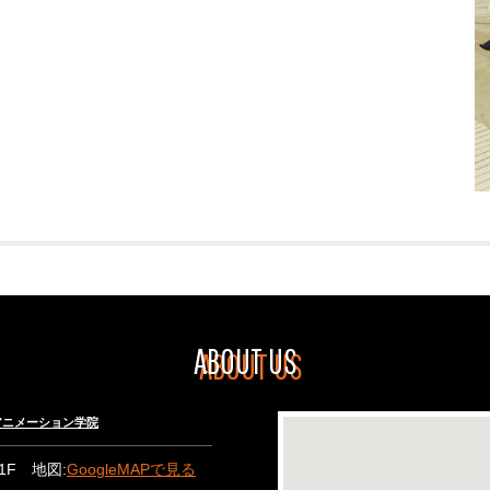
ABOUT US
々木アニメーション学院
B1F 地図:
GoogleMAPで見る