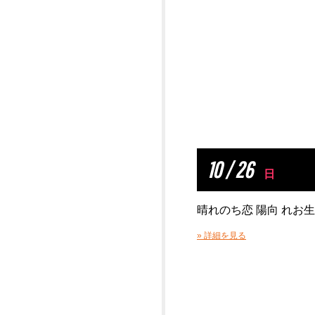
10 / 26
日
晴れのち恋 陽向 れお
» 詳細を見る