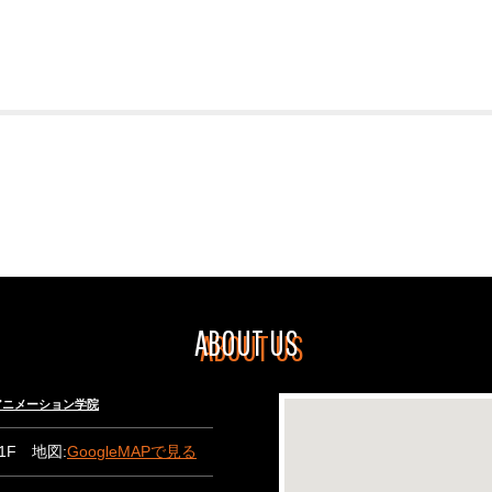
ABOUT US
々木アニメーション学院
B1F 地図:
GoogleMAPで見る