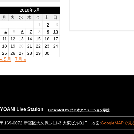
2018年6月
月
火
水
木
金
土
日
1
2
3
4
5
6
7
8
9
10
11
12
13
14
15
16
17
18
19
20
21
22
23
24
25
26
27
28
29
30
« 5月
7月 »
YOANI Live Station
Presented By 代々木アニメーション学院
〒169-0072 新宿区大久保1-11-3 大東ビルB1F 地図:
GoogleMAPで見