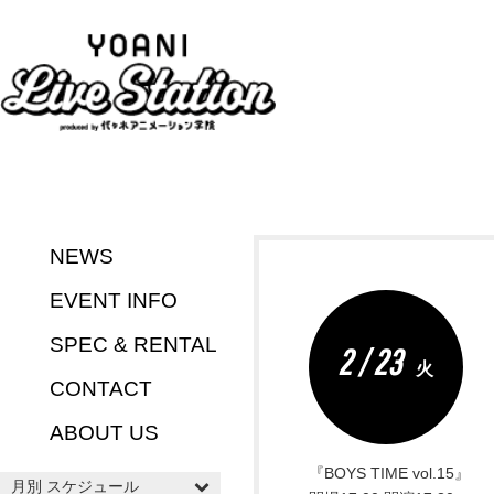
NEWS
EVENT INFO
SPEC & RENTAL
2 / 23
火
CONTACT
ABOUT US
『BOYS TIME vol.15』
月別 スケジュール