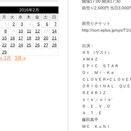
開場17:00 開演17:30
前売り2,500円 当日3,00
2016年2月
月
火
水
木
金
土
日
前売りチケット
1
2
3
4
5
6
7
http://sort.eplus.jp/s
8
9
10
11
12
13
14
15
16
17
18
19
20
21
22
23
24
25
26
27
28
出演：
29
Ｈ５ （ゲスト）
« 1月
3月 »
ＡＭＡＺ
ＥＰＩＣ ＳＴＡＲ
Ｄｒ．Ｍｉ－Ｋｅ
ＣＬＯＶＥＲ×ＣＬＯＶＥ
ＯＲＩＧＩＮＡＬ ＱＵ
ＲＥＡＲＩＺ
ｏｌｅ’／ｏｌｅ’
Ｒ．Ｅ．Ｖ．Ｏ
Ａ．Ｔ．Ｅ
藤田真平
ＭＣ ＫｕＮＩ