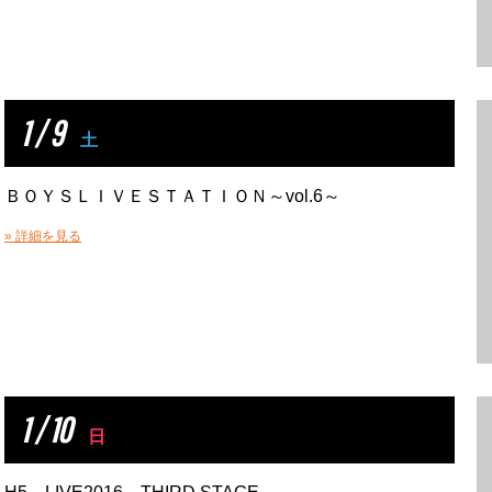
1 / 9
土
ＢＯＹＳＬＩＶＥＳＴＡＴＩＯＮ～vol.6～
» 詳細を見る
1 / 10
日