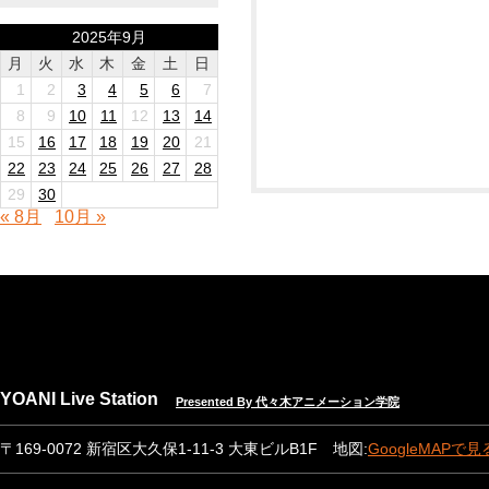
2025年9月
月
火
水
木
金
土
日
1
2
3
4
5
6
7
8
9
10
11
12
13
14
15
16
17
18
19
20
21
22
23
24
25
26
27
28
29
30
« 8月
10月 »
YOANI Live Station
Presented By 代々木アニメーション学院
〒169-0072 新宿区大久保1-11-3 大東ビルB1F 地図:
GoogleMAPで見