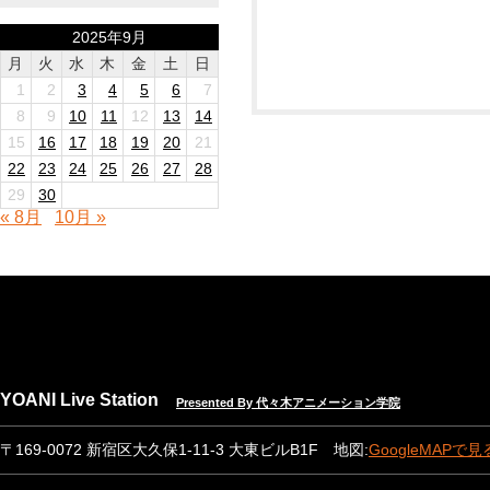
2025年9月
月
火
水
木
金
土
日
1
2
3
4
5
6
7
8
9
10
11
12
13
14
15
16
17
18
19
20
21
22
23
24
25
26
27
28
29
30
« 8月
10月 »
YOANI Live Station
Presented By 代々木アニメーション学院
〒169-0072 新宿区大久保1-11-3 大東ビルB1F 地図:
GoogleMAPで見