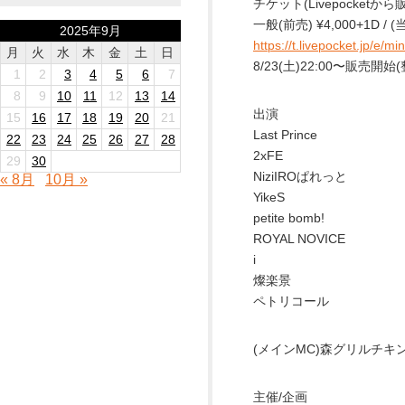
チケット(Livepocketから
一般(前売) ¥4,000+1D / (当
2025年9月
https://t.livepocket.jp/e/mi
月
火
水
木
金
土
日
8/23(土)22:00〜販売開
1
2
3
4
5
6
7
8
9
10
11
12
13
14
出演
15
16
17
18
19
20
21
Last Prince
22
23
24
25
26
27
28
2xFE
29
30
NiziIROぱれっと
« 8月
10月 »
YikeS
petite bomb!
ROYAL NOVICE
i
燦楽景
ペトリコール
(メインMC)森グリルチキ
主催/企画