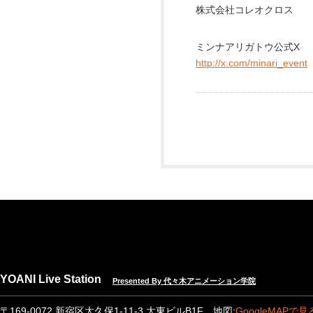
株式会社コレオクロス
ミンナアリガトウ公式X
http://x.com/minari_event
YOANI Live Station
Presented By 代々木アニメーション学院
〒169-0072 新宿区大久保1-11-3 大東ビルB1F 地図:
GoogleMAPで見