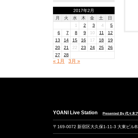
2017年2月
月
火
水
木
金
土
日
1
2
3
4
5
6
7
8
9
10
11
12
13
14
15
16
17
18
19
20
21
22
23
24
25
26
27
28
« 1月
3月 »
YOANI Live Station
Presented By 代
〒169-0072 新宿区大久保1-11-3 大東ビル