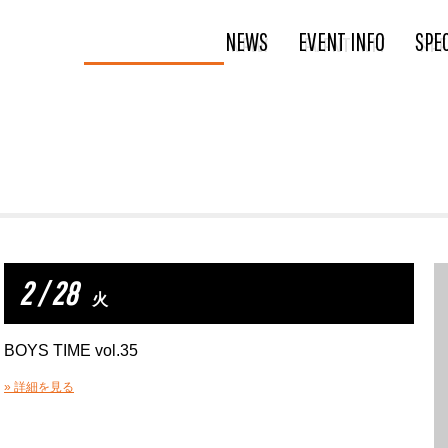
NEWS
EVENT INFO
SPE
2 / 28
火
BOYS TIME vol.35
» 詳細を見る