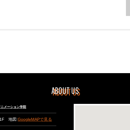
ABOUT US
々木アニメーション学院
B1F 地図:
GoogleMAPで見る