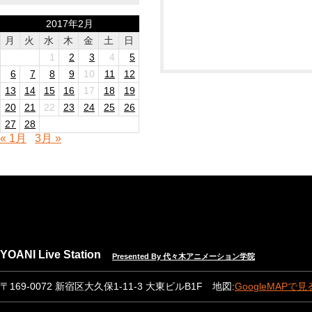
2017年2月
月
火
水
木
金
土
日
1
2
3
4
5
6
7
8
9
10
11
12
13
14
15
16
17
18
19
20
21
22
23
24
25
26
27
28
« 1月
3月 »
YOANI Live Station
Presented By 代々木アニメーション学院
〒169-0072 新宿区大久保1-11-3 大東ビルB1F 地図:
GoogleMAPで見