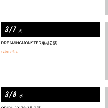
3 / 7
火
DREAMINGMONSTER定期公演
» 詳細を見る
3 / 8
水