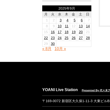
2025年9月
月
火
水
木
金
土
日
1
2
3
4
5
6
7
8
9
10
11
12
13
14
15
16
17
18
19
20
21
22
23
24
25
26
27
28
29
30
« 8月
10月 »
YOANI Live Station
Presented By 代
〒169-0072 新宿区大久保1-11-3 大東ビル