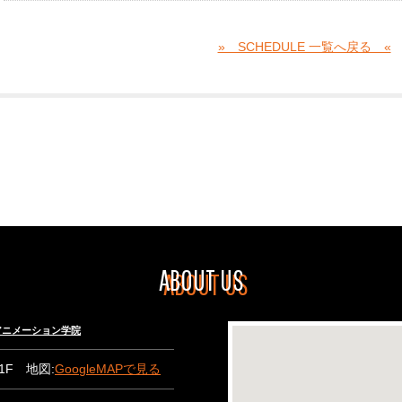
» SCHEDULE 一覧へ戻る «
ABOUT US
々木アニメーション学院
B1F 地図:
GoogleMAPで見る