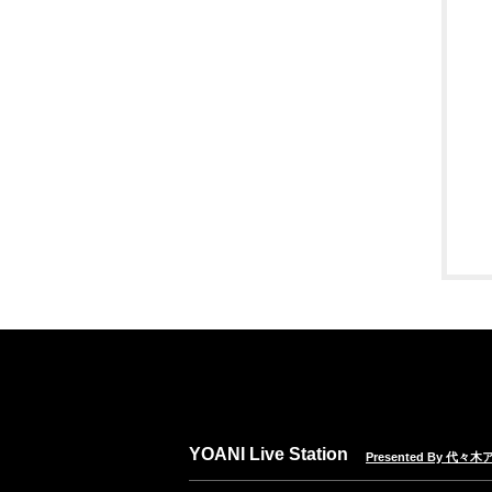
YOANI Live Station
Presented By 代