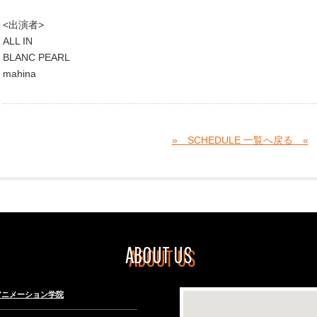
<出演者>
ALL IN
BLANC PEARL
mahina
» SCHEDULE 一覧へ戻る «
ABOUT US
々木アニメーション学院