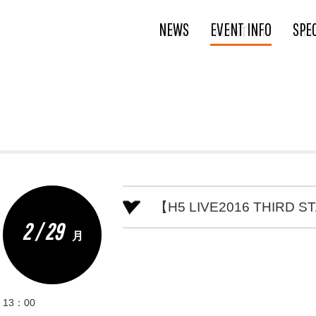
NEWS
EVENT INFO
SPE
【H5 LIVE2016 THIRD 
2 / 29
月
13：00