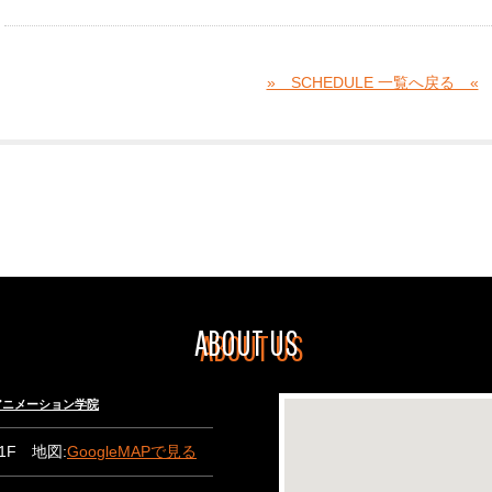
» SCHEDULE 一覧へ戻る «
ABOUT US
々木アニメーション学院
B1F 地図:
GoogleMAPで見る