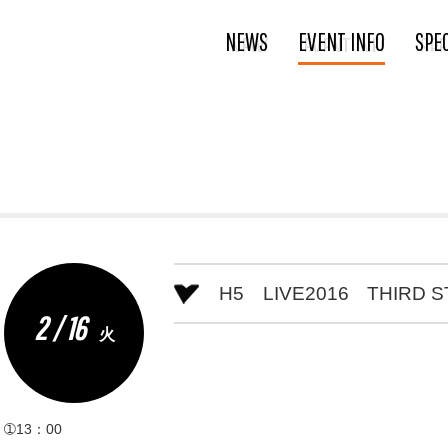
NEWS
EVENT INFO
SPE
H5 LIVE2016 THIRD S
2 / 16
火
➀13：00