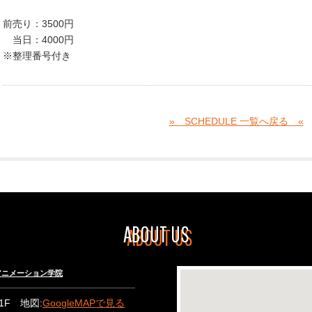
前売り：3500円
当日：4000円
※整理番号付き
» SCHEDULE 一覧へ戻る «
ABOUT US
々木アニメーション学院
B1F 地図:
GoogleMAPで見る