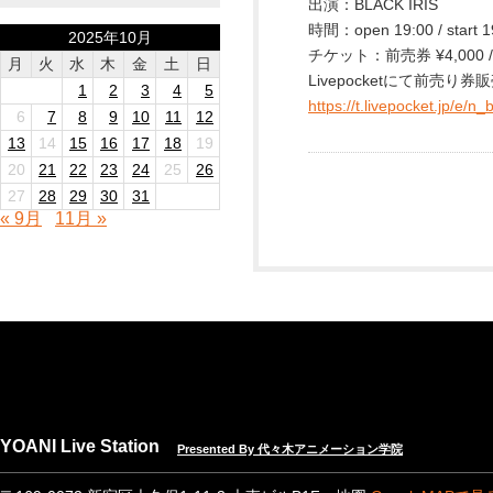
出演：BLACK IRIS
時間：open 19:00 / start 1
2025年10月
チケット：前売券 ¥4,000 
月
火
水
木
金
土
日
Livepocketにて前売り券
1
2
3
4
5
https://t.livepocket.jp/e/n_
6
7
8
9
10
11
12
13
14
15
16
17
18
19
20
21
22
23
24
25
26
27
28
29
30
31
« 9月
11月 »
YOANI Live Station
Presented By 代々木アニメーション学院