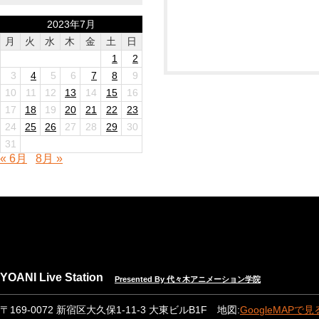
2023年7月
月
火
水
木
金
土
日
1
2
3
4
5
6
7
8
9
10
11
12
13
14
15
16
17
18
19
20
21
22
23
24
25
26
27
28
29
30
31
« 6月
8月 »
YOANI Live Station
Presented By 代々木アニメーション学院
〒169-0072 新宿区大久保1-11-3 大東ビルB1F 地図:
GoogleMAPで見