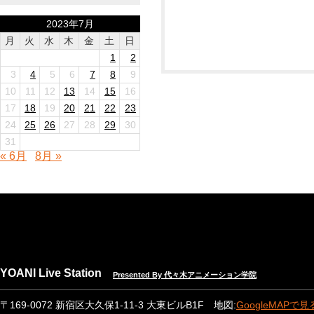
2023年7月
月
火
水
木
金
土
日
1
2
3
4
5
6
7
8
9
10
11
12
13
14
15
16
17
18
19
20
21
22
23
24
25
26
27
28
29
30
31
« 6月
8月 »
YOANI Live Station
Presented By 代々木アニメーション学院
〒169-0072 新宿区大久保1-11-3 大東ビルB1F 地図:
GoogleMAPで見