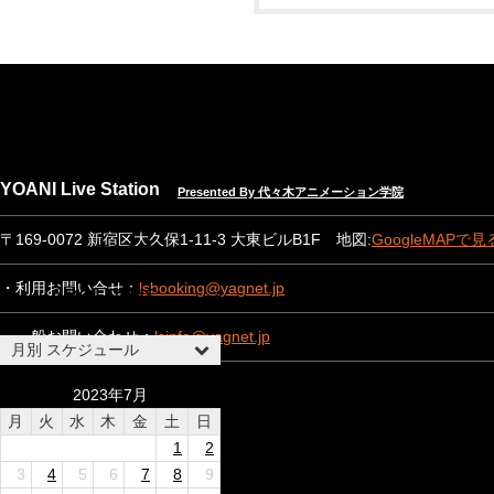
NEWS
EVENT INFO
YOANI Live Station
Presented By 代々木アニメーション学院
SPEC & RENTAL
〒169-0072 新宿区大久保1-11-3 大東ビルB1F 地図:
GoogleMAPで見
CONTACT
・利用お問い合せ：
lsbooking@yagnet.jp
ABOUT US
・一般お問い合わせ：
lsinfo@yagnet.jp
月別 スケジュール
2023年7月
月
火
水
木
金
土
日
1
2
3
4
5
6
7
8
9