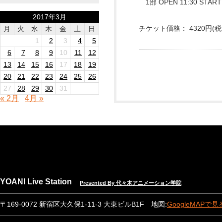
1部 OPEN 11:30 START 1
2017年3月
チケット価格： 4320円(税
月
火
水
木
金
土
日
1
2
3
4
5
6
7
8
9
10
11
12
13
14
15
16
17
18
19
20
21
22
23
24
25
26
27
28
29
30
31
« 2月
4月 »
YOANI Live Station
Presented By 代々木アニメーション学院
〒169-0072 新宿区大久保1-11-3 大東ビルB1F 地図:
GoogleMAPで見