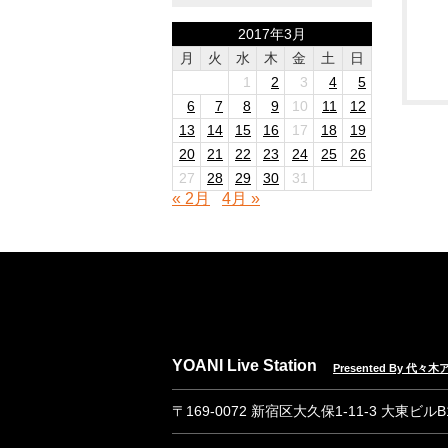
2017年3月
月
火
水
木
金
土
日
1
2
3
4
5
6
7
8
9
10
11
12
13
14
15
16
17
18
19
20
21
22
23
24
25
26
27
28
29
30
31
« 2月
4月 »
YOANI Live Station
Presented By 代
〒169-0072 新宿区大久保1-11-3 大東ビル