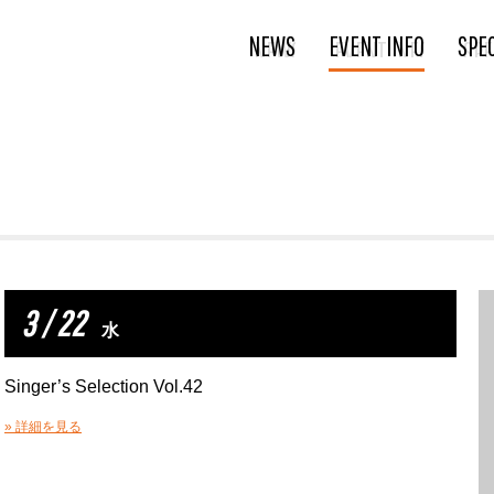
NEWS
EVENT INFO
SPE
3 / 22
水
Singer’s Selection Vol.42
» 詳細を見る