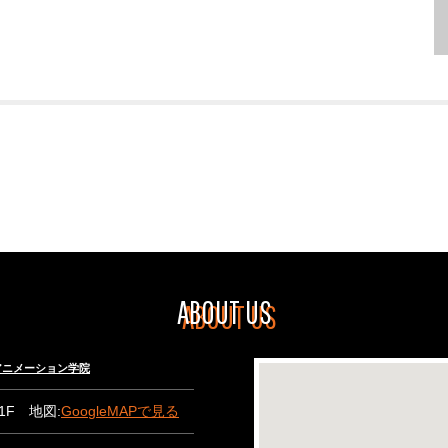
ABOUT US
々木アニメーション学院
B1F 地図:
GoogleMAPで見る