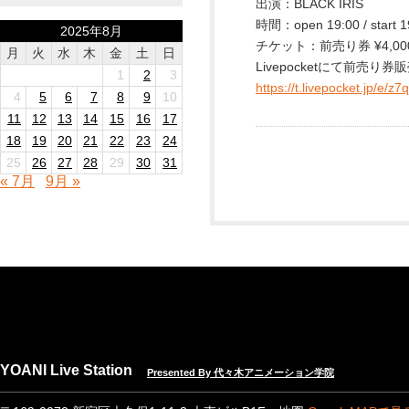
出演：BLACK IRIS
時間：open 19:00 / start 1
2025年8月
チケット：前売り券 ¥4,000
月
火
水
木
金
土
日
Livepocketにて前売り券
1
2
3
https://t.livepocket.jp/e/z7q
4
5
6
7
8
9
10
11
12
13
14
15
16
17
18
19
20
21
22
23
24
25
26
27
28
29
30
31
« 7月
9月 »
YOANI Live Station
Presented By 代々木アニメーション学院