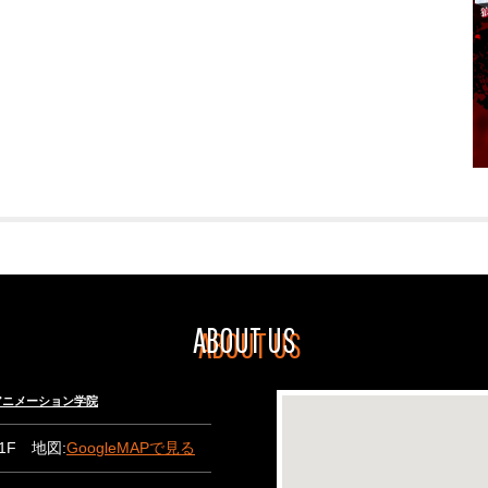
ABOUT US
々木アニメーション学院
B1F 地図:
GoogleMAPで見る