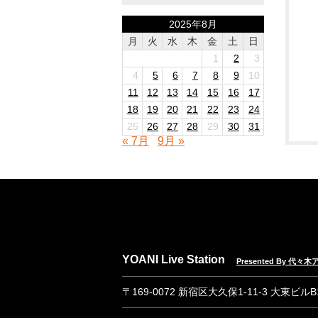
2025年8月
月
火
水
木
金
土
日
1
2
3
4
5
6
7
8
9
10
11
12
13
14
15
16
17
18
19
20
21
22
23
24
25
26
27
28
29
30
31
« 7月
9月 »
YOANI Live Station
Presented By 代
〒169-0072 新宿区大久保1-11-3 大東ビル