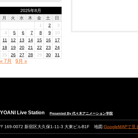
2025年8月
月
火
水
木
金
土
日
1
2
3
4
5
6
7
8
9
10
11
12
13
14
15
16
17
18
19
20
21
22
23
24
25
26
27
28
29
30
31
« 7月
9月 »
YOANI Live Station
Presented By 代々木アニメーション学院
〒169-0072 新宿区大久保1-11-3 大東ビルB1F 地図:
GoogleMAPで見