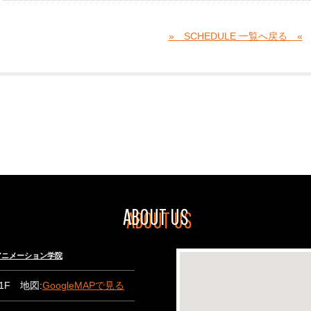
» SCHEDULE 一覧へ戻る «
ABOUT US
々木アニメーション学院
B1F 地図:
GoogleMAPで見る