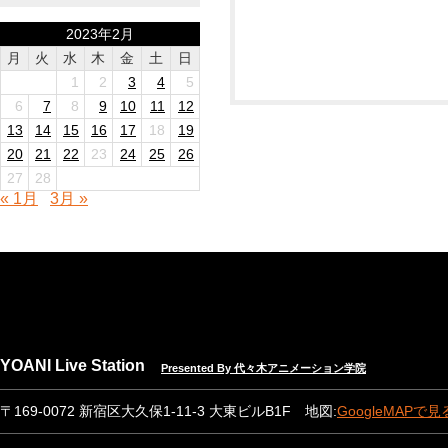
2023年2月
月
火
水
木
金
土
日
1
2
3
4
5
6
7
8
9
10
11
12
13
14
15
16
17
18
19
20
21
22
23
24
25
26
27
28
« 1月
3月 »
YOANI Live Station
Presented By 代々木アニメーション学院
〒169-0072 新宿区大久保1-11-3 大東ビルB1F 地図:
GoogleMAPで見