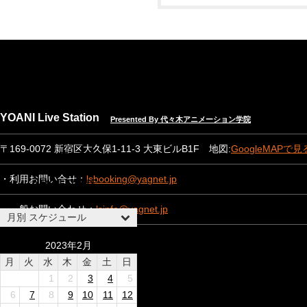
NEWS
EVENT INFO
YOANI Live Station
Presented By 代々木アニメーション学院
SPEC & RENTAL
〒169-0072 新宿区大久保1-11-3 大東ビルB1F 地図:
GoogleMAPで見
CONTACT
・利用お問い合せ：
lsbooking@yagnet.jp
ABOUT US
・一般お問い合わせ：
lsinfo@yagnet.jp
月別 スケジュール
2023年2月
月
火
水
木
金
土
日
1
2
3
4
5
6
7
8
9
10
11
12