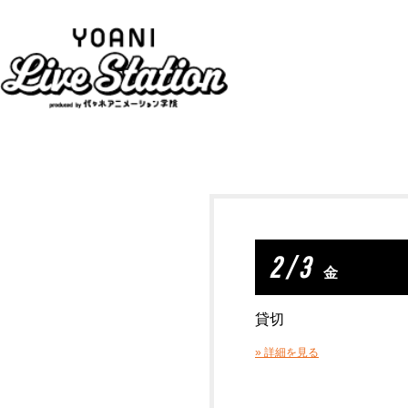
2 / 3
金
貸切
» 詳細を見る