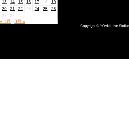
13
14
15
16
17
18
19
20
21
22
23
24
25
26
27
28
« 1月
3月 »
Copyright © YOANI Live S