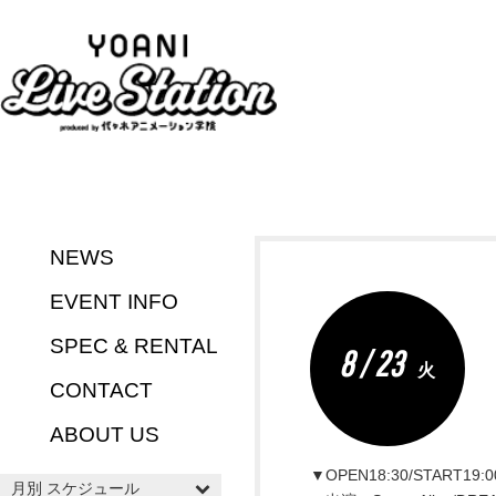
NEWS
EVENT INFO
SPEC & RENTAL
8 / 23
火
CONTACT
ABOUT US
▼OPEN18:30/START19:0
月別 スケジュール