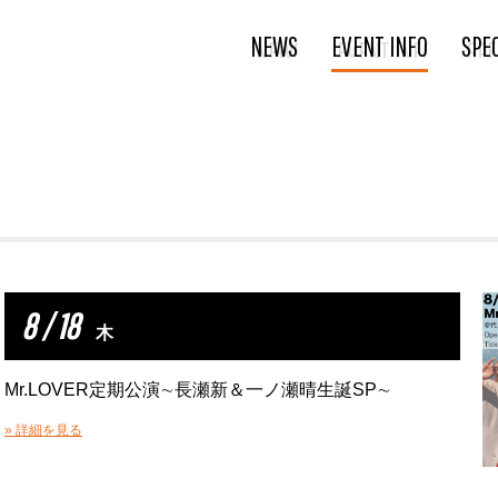
NEWS
EVENT INFO
SPE
8 / 18
木
Mr.LOVER定期公演∼長瀬新＆一ノ瀬晴生誕SP∼
» 詳細を見る