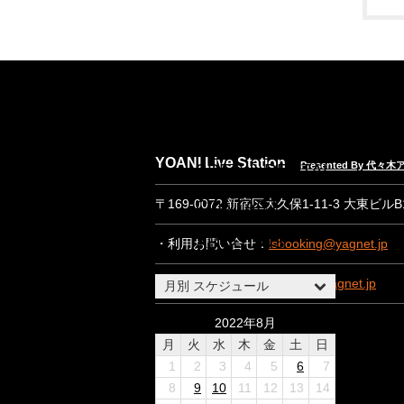
NEWS
EVENT INFO
YOANI Live Station
Presented By 代
SPEC & RENTAL
CONTACT
〒169-0072 新宿区大久保1-11-3 大東ビル
ABOUT US
・利用お問い合せ：
lsbooking@yagnet.jp
・一般お問い合わせ：
lsinfo@yagnet.jp
月別 スケジュール
2022年8月
月
火
水
木
金
土
日
1
2
3
4
5
6
7
8
9
10
11
12
13
14