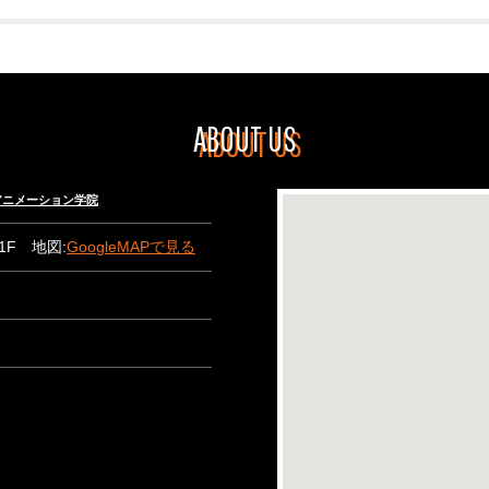
ABOUT US
々木アニメーション学院
B1F 地図:
GoogleMAPで見る