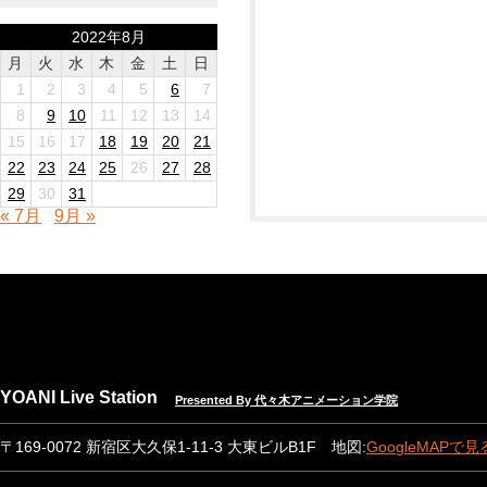
2022年8月
月
火
水
木
金
土
日
1
2
3
4
5
6
7
8
9
10
11
12
13
14
15
16
17
18
19
20
21
22
23
24
25
26
27
28
29
30
31
« 7月
9月 »
YOANI Live Station
Presented By 代々木アニメーション学院
〒169-0072 新宿区大久保1-11-3 大東ビルB1F 地図:
GoogleMAPで見