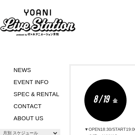
NEWS
EVENT INFO
SPEC & RENTAL
8 / 19
金
CONTACT
ABOUT US
▼OPEN18:30/START19:0
月別 スケジュール