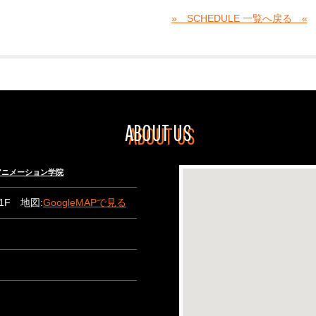
» SCHEDULE 一覧へ戻る «
ABOUT US
々木アニメーション学院
B1F 地図:
GoogleMAPで見る