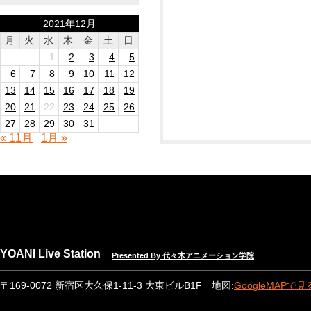
2021年12月
月
火
水
木
金
土
日
1
2
3
4
5
6
7
8
9
10
11
12
13
14
15
16
17
18
19
20
21
22
23
24
25
26
27
28
29
30
31
« 11月
1月 »
YOANI Live Station
Presented By 代々木アニメーション学院
〒169-0072 新宿区大久保1-11-3 大東ビルB1F 地図:
GoogleMAPで見