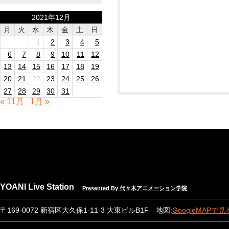
2021年12月
月
火
水
木
金
土
日
1
2
3
4
5
6
7
8
9
10
11
12
13
14
15
16
17
18
19
20
21
22
23
24
25
26
27
28
29
30
31
« 11月
1月 »
YOANI Live Station
Presented By 代々木アニメーション学院
〒169-0072 新宿区大久保1-11-3 大東ビルB1F 地図:
GoogleMAPで見