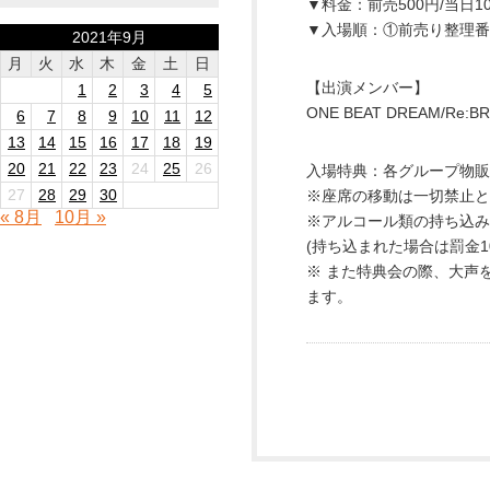
▼料金：前売500円/当日1
▼入場順：①前売り整理番
2021年9月
月
火
水
木
金
土
日
【出演メンバー】
1
2
3
4
5
ONE BEAT DREAM/Re:BR
6
7
8
9
10
11
12
13
14
15
16
17
18
19
20
21
22
23
24
25
26
入場特典：各グループ物販
27
28
29
30
※座席の移動は一切禁止と
« 8月
10月 »
※アルコール類の持ち込み
(持ち込まれた場合は罰金1
※ また特典会の際、大声
ます。