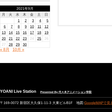
2021年9月
月
火
水
木
金
土
日
1
2
3
4
5
6
7
8
9
10
11
12
13
14
15
16
17
18
19
20
21
22
23
24
25
26
27
28
29
30
« 8月
10月 »
YOANI Live Station
Presented By 代々木アニメーション学院
〒169-0072 新宿区大久保1-11-3 大東ビルB1F 地図:
GoogleMAPで見