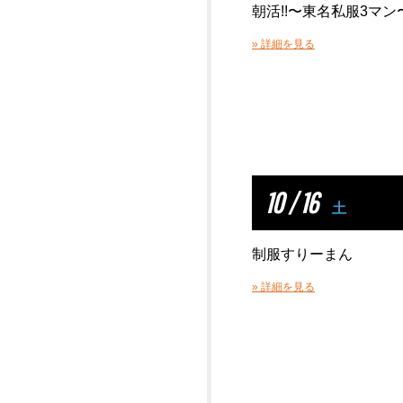
朝活!!〜東名私服3マン〜!
» 詳細を見る
10 / 16
土
制服すりーまん
» 詳細を見る