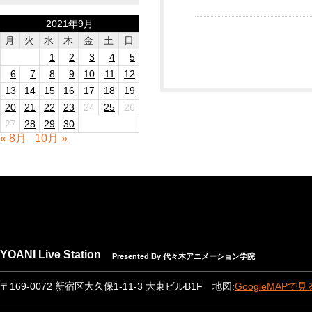
2021年9月
月
火
水
木
金
土
日
1
2
3
4
5
6
7
8
9
10
11
12
13
14
15
16
17
18
19
20
21
22
23
24
25
26
27
28
29
30
« 8月
10月 »
YOANI Live Station
Presented By 代々木アニメーション学院
〒169-0072 新宿区大久保1-11-3 大東ビルB1F 地図:
GoogleMAPで見