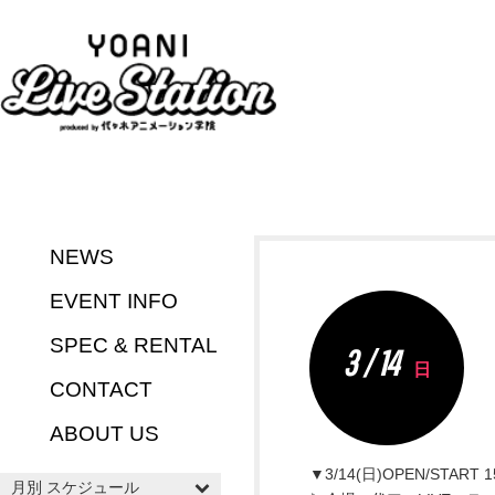
NEWS
EVENT INFO
SPEC & RENTAL
3 / 14
日
CONTACT
ABOUT US
▼3/14(日)OPEN/START 15
月別 スケジュール