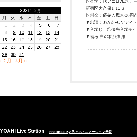
▷会場：代アニLIVEステ
新宿区大久保1-11-3
2021年3月
▷料金：優先入場2000円/通
月
火
水
木
金
土
日
▼出演：JYA☆PON/ア
1
2
3
4
5
6
7
▼入場順：①優先入場チケ
8
9
10
11
12
13
14
▼備考:白の私服着用
15
16
17
18
19
20
21
22
23
24
25
26
27
28
29
30
31
« 2月
4月 »
YOANI Live Station
Presented By 代々木アニメーション学院