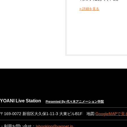
» 詳細を見る
YOANI Live Station
Presented By 代々木アニメーション学院
〒169-0072 新宿区大久保1-11-3 大東ビルB1F 地図:
GoogleMAPで見
・利用お問い合せ：
lsbooking@yagnet.jp