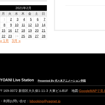
2021年2月
月
火
水
木
金
土
日
1
2
3
4
5
6
7
8
9
10
11
12
13
14
15
16
17
18
19
20
21
22
23
24
25
26
27
28
« 1月
3月 »
YOANI Live Station
Presented By 代々木アニメーション学院
〒169-0072 新宿区大久保1-11-3 大東ビルB1F 地図:
GoogleMAPで見
・利用お問い合せ：
lsbooking@yagnet.jp