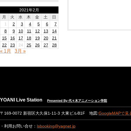
2021年2月
月
火
水
木
金
土
日
1
2
3
4
5
6
7
8
9
10
11
12
13
14
15
16
17
18
19
20
21
22
23
24
25
26
27
28
« 1月
3月 »
YOANI Live Station
Presented By 代々木アニメーション学院
〒169-0072 新宿区大久保1-11-3 大東ビルB1F 地図:
GoogleMAPで見
・利用お問い合せ：
lsbooking@yagnet.jp