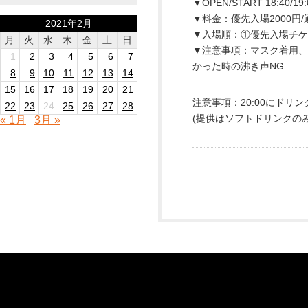
▼OPEN/START 18:40/19:
▼料金：優先入場2000円/通
2021年2月
▼入場順：①優先入場チケ
月
火
水
木
金
土
日
▼注意事項：マスク着用、
1
2
3
4
5
6
7
かった時の沸き声NG
8
9
10
11
12
13
14
15
16
17
18
19
20
21
注意事項：20:00にドリ
22
23
24
25
26
27
28
(提供はソフトドリンクのみ
« 1月
3月 »